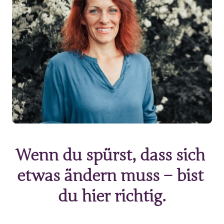
Wenn 
du 
spürst, 
dass 
sich 
etwas 
ändern 
muss 
– 
bist 
du 
hier 
richtig.