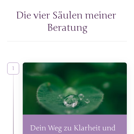
Die 
vier 
Säulen 
meiner 
Beratung
1
Dein Weg zu Klarheit und 