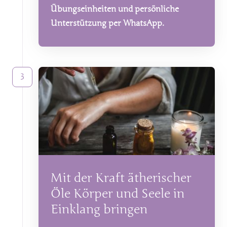
Übungseinheiten 
und 
persönliche 
Unterstützung 
per 
WhatsApp.
3
Mit der Kraft ätherischer 
Öle Körper und Seele in 
Einklang bringen