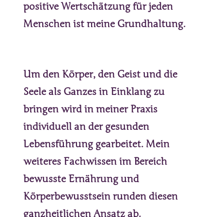
positive 
Wertschätzung 
für 
jeden 
Menschen 
ist 
meine 
Grundhaltung.
Um 
den 
Körper, 
den 
Geist 
und 
die 
Seele 
als 
Ganzes 
in 
Einklang 
zu 
bringen 
wird 
in 
meiner 
Praxis 
individuell 
an 
der 
gesunden 
Lebensführung 
gearbeitet. 
Mein 
weiteres 
Fachwissen 
im 
Bereich 
bewusste 
Ernährung 
und 
Körperbewusstsein 
runden 
diesen 
ganzheitlichen 
Ansatz 
ab.